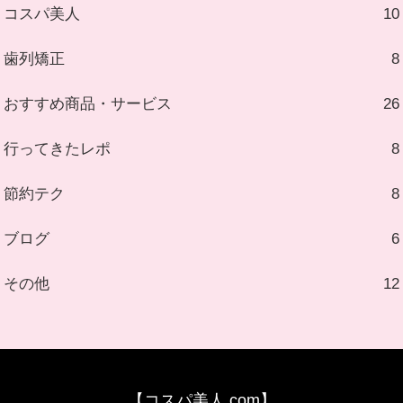
コスパ美人
10
歯列矯正
8
おすすめ商品・サービス
26
行ってきたレポ
8
節約テク
8
ブログ
6
その他
12
【コスパ美人.com】