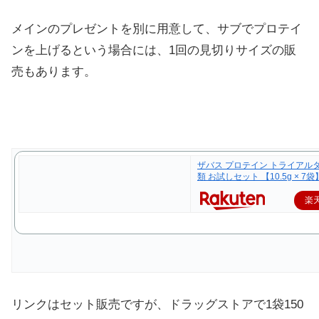
メインのプレゼントを別に用意して、サブでプロテイ
ンを上げるという場合には、1回の見切りサイズの販
売もあります。
ザバス プロテイン トライアルタ
類 お試しセット 【10.5g × 7袋】
楽
リンクはセット販売ですが、ドラッグストアで1袋150