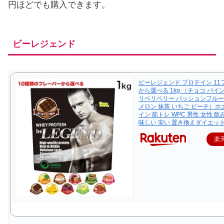
円ほどでも購入できます。
ビーレジェンド
ビーレジェンド プロテイン 11
から選べる 1kg （チョコ パイン
リベリベリー パッションフルー
メロン 抹茶 いちご ピーチ）
イン 筋トレ WPC 男性 女性 飲
味しい 安い 置き換えダイエッ
楽