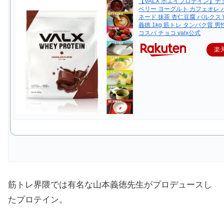
【VALX ホエイプロテイン】
ベリー ヨーグルト カフェオレ 
ネード 抹茶 杏仁豆腐 バルクス 
義徳 1kg 筋トレ タンパク質 男
コスパ チョコ valx公式
楽
筋トレ界隈では有名な山本義徳先生がプロデュースし
たプロテイン。