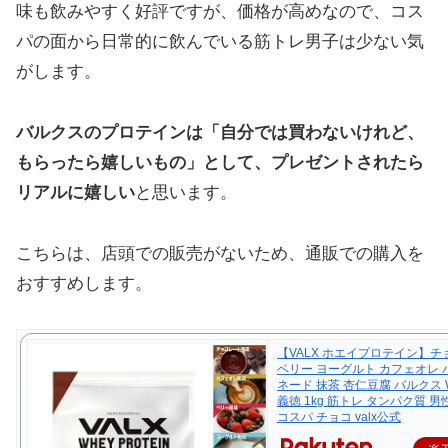
味も飲みやすく好評ですが、価格が高めなので、コス
パの面から日常的に飲んでいる筋トレ男子は少ない気
がします。
バルクスのプロテインは「自分では買わないけれど、
もらったら嬉しいもの」として、プレゼントされたら
リアルに嬉しい
と思います。
こちらは、店頭での販売がないため、通販での購入を
おすすめします。
【VALX ホエイプロテイン】
ベリー ヨーグルト カフェオレ 
ネード 抹茶 杏仁豆腐 バルクス 
義徳 1kg 筋トレ タンパク質 男
コスパ チョコ valx公式