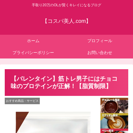
手取り20万のOLが賢くキレイになるブログ
【コスパ美人.com】
ホーム
プロフィール
プライバシーポリシー
お問い合わせ
【バレンタイン】筋トレ男子にはチョコ
味のプロテインが正解！【脂質制限】
おすすめ商品・サービス