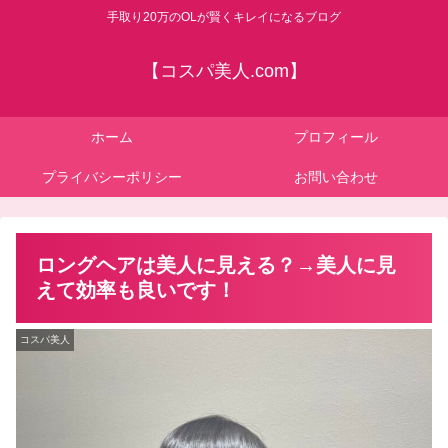
手取り20万のOLが賢くキレイになるブログ
【コスパ美人.com】
ホーム
プロフィール
プライバシーポリシー
お問い合わせ
ロングヘアは美人に見える？→美人に見
えて効率も良いです！
コスパ美人