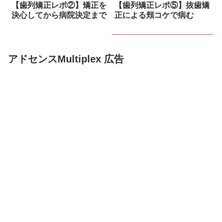
【歯列矯正レポ②】矯正を
【歯列矯正レポ⑤】抜歯矯
決心してから病院決定まで
正による頬コケで病む
アドセンスMultiplex 広告