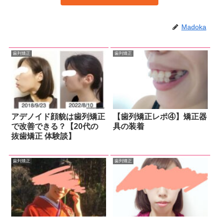
Madoka
歯列矯正
歯列矯正
アデノイド顔貌は歯列矯正
【歯列矯正レポ④】矯正器
で改善できる？【20代の
具の装着
抜歯矯正 体験談】
歯列矯正
歯列矯正